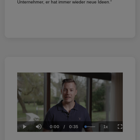
Unternehmer, er hat immer wieder neue Ideen.“
0:00
/
0:35
1x
Current
Duration
Loaded
:
Play
Mute
Playback
Fullscree
Time
100.00%
Rate