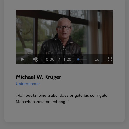
0:00
/
1:20
1x
Current
Duration
Loaded
:
Play
Mute
Playback
Fullscreen
Time
0.00%
Rate
Michael W. Krüger
Unternehmer
„Ralf besitzt eine Gabe, dass er gute bis sehr gute
Menschen zusammenbringt.“