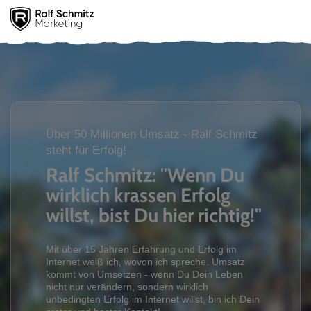
Über 50 Millionen Umsatz - Ralf Schmitz
steht für Erfolg!
Ralf Schmitz: "Wenn Du
wirklich krassen Erfolg
willst, bist Du hier richtig!"
Mit über 15 Jahren Erfahrung und Erfolg im
Internet weiß ich, wovon ich spreche. Umsatz
kommt von Umsetzen - wenn Du Dein Leben
nicht nur verändern, sondern wirklich
unbedingten Erfolg im Internet willst, bin ich Dein