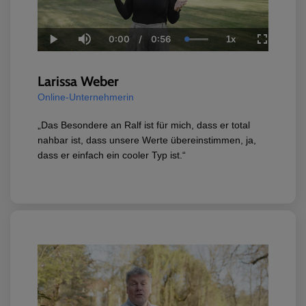
0:00
/
0:56
1x
Current
Duration
Loaded
:
Play
Mute
Playback
Fullscree
Time
100.00%
Rate
Larissa Weber
Online-Unternehmerin
„Das Besondere an Ralf ist für mich, dass er total
nahbar ist, dass unsere Werte übereinstimmen, ja,
dass er einfach ein cooler Typ ist.“