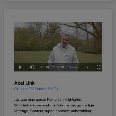
0:00
/
2:18
1x
Current
Duration
Loaded
:
Play
Mute
Playback
Fullscreen
Time
100.00%
Rate
Axel Link
Gründer TV-Sender SYLT1
„Es gab eine ganze Reihe von Highlights.
Wunderbare, persönliche Gespräche, großartige
Vorträge, Content super, Kontakte unbezahlbar.“