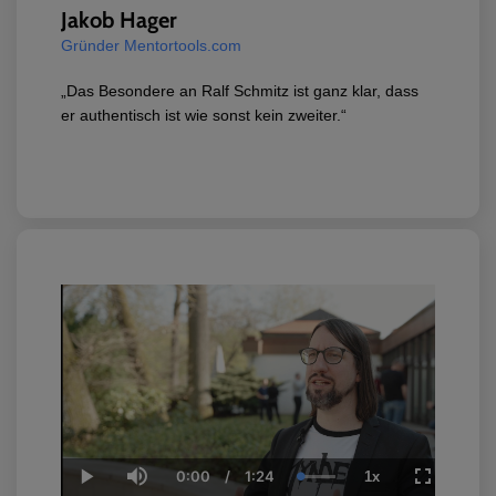
Jakob Hager
Gründer Mentortools.com
„Das Besondere an Ralf Schmitz ist ganz klar, dass
er authentisch ist wie sonst kein zweiter.“
0:00
/
1:24
1x
Current
Duration
Loaded
:
Play
Mute
Playback
Fullscreen