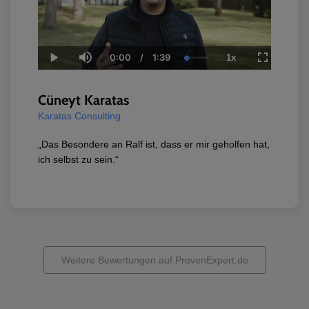
0:00
/
1:39
1x
Current
Duration
Loaded
:
Play
Mute
Playback
Fullscreen
Time
0.00%
Rate
Cüneyt Karatas
Karatas Consulting
„Das Besondere an Ralf ist, dass er mir geholfen hat,
ich selbst zu sein.“
Weitere Bewertungen auf ProvenExpert.de