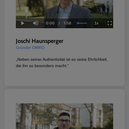
0:00
/
1:58
1x
Current
Duration
Loaded
:
Play
Mute
Playback
Fullscreen
Time
100.00%
Rate
Joschi Haunsperger
Gründer OMKO
„Neben seiner Authentizität ist es seine Ehrlichkeit,
die ihn so besonders macht.“