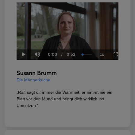
0:00
/
0:52
1x
Current
Duration
Loaded
:
Play
Mute
Playback
Fullscree
Time
1.66%
Rate
Susann Brumm
Die Männerküche
„Ralf sagt dir immer die Wahrheit, er nimmt nie ein
Blatt vor den Mund und bringt dich wirklich ins
Umsetzen.“