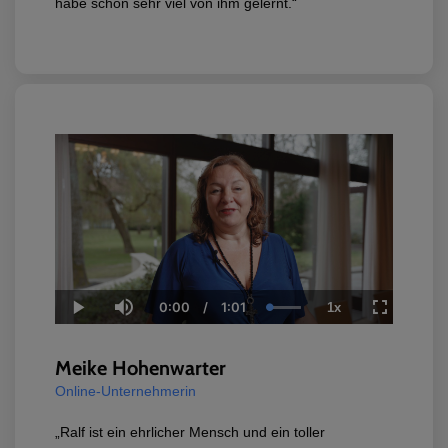
habe schon sehr viel von ihm gelernt.“
0:00
/
1:01
1x
Current
Duration
Loaded
:
Play
Mute
Playback
Fullscreen
Time
100.00%
Rate
Meike Hohenwarter
Online-Unternehmerin
„Ralf ist ein ehrlicher Mensch und ein toller