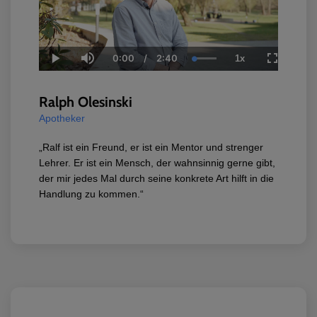
0:00
/
2:40
1x
Current
Duration
Loaded
:
Play
Mute
Playback
Fullscree
Time
100.00%
Rate
Ralph Olesinski
Apotheker
„Ralf ist ein Freund, er ist ein Mentor und strenger
Lehrer. Er ist ein Mensch, der wahnsinnig gerne gibt,
der mir jedes Mal durch seine konkrete Art hilft in die
Handlung zu kommen.“