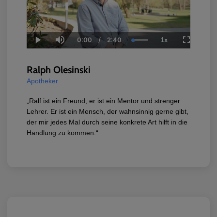
0:00
/
2:40
1x
Current
Duration
Loaded
:
Play
Mute
Playback
Fullscree
Time
100.00%
Rate
Ralph Olesinski
Apotheker
„Ralf ist ein Freund, er ist ein Mentor und strenger
Lehrer. Er ist ein Mensch, der wahnsinnig gerne gibt,
der mir jedes Mal durch seine konkrete Art hilft in die
Handlung zu kommen.“