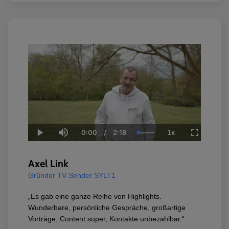
0:00
/
2:18
1x
Current
Duration
Loaded
:
Play
Mute
Playback
Fullscreen
Time
100.00%
Rate
Axel Link
Gründer TV-Sender SYLT1
„Es gab eine ganze Reihe von Highlights.
Wunderbare, persönliche Gespräche, großartige
Vorträge, Content super, Kontakte unbezahlbar.“