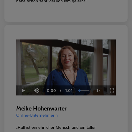
habe schon sehr viel von ihm gelernt.“
0:00
/
1:01
1x
Current
Duration
Loaded
:
Play
Mute
Playback
Fullscreen
Time
100.00%
Rate
Meike Hohenwarter
Online-Unternehmerin
„Ralf ist ein ehrlicher Mensch und ein toller