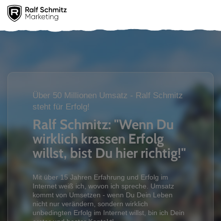
Über 50 Millionen Umsatz - Ralf Schmitz
steht für Erfolg!
Ralf Schmitz: "Wenn Du
wirklich krassen Erfolg
willst, bist Du hier richtig!"
Mit über 15 Jahren Erfahrung und Erfolg im
Internet weiß ich, wovon ich spreche. Umsatz
kommt von Umsetzen - wenn Du Dein Leben
nicht nur verändern, sondern wirklich
unbedingten Erfolg im Internet willst, bin ich Dein