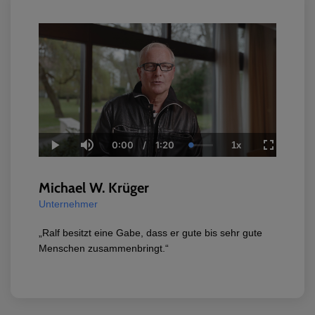
0:00
/
1:20
1x
Current
Duration
Loaded
:
Play
Mute
Playback
Fullscreen
Time
0.00%
Rate
Michael W. Krüger
Unternehmer
„Ralf besitzt eine Gabe, dass er gute bis sehr gute
Menschen zusammenbringt.“