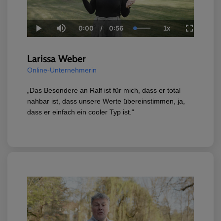
0:00
/
0:56
1x
Current
Duration
Loaded
:
Play
Mute
Playback
Fullscree
Time
100.00%
Rate
Larissa Weber
Online-Unternehmerin
„Das Besondere an Ralf ist für mich, dass er total
nahbar ist, dass unsere Werte übereinstimmen, ja,
dass er einfach ein cooler Typ ist.“