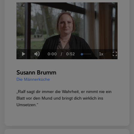
0:00
/
0:52
1x
Current
Duration
Loaded
:
Play
Mute
Playback
Fullscree
Time
1.66%
Rate
Susann Brumm
Die Männerküche
„Ralf sagt dir immer die Wahrheit, er nimmt nie ein
Blatt vor den Mund und bringt dich wirklich ins
Umsetzen.“