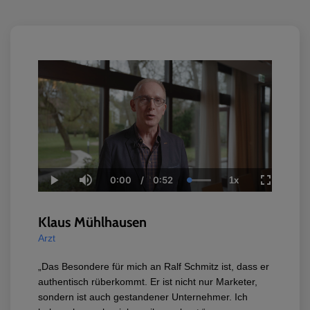
0:00
/
0:52
1x
Current
Duration
Loaded
:
Play
Mute
Playback
Fullscree
Time
100.00%
Rate
Klaus Mühlhausen
Arzt
„Das Besondere für mich an Ralf Schmitz ist, dass er
authentisch rüberkommt. Er ist nicht nur Marketer,
sondern ist auch gestandener Unternehmer. Ich