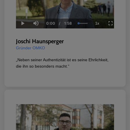
0:00
/
1:58
1x
Current
Duration
Loaded
:
Play
Mute
Playback
Fullscreen
Time
100.00%
Rate
Joschi Haunsperger
Gründer OMKO
„Neben seiner Authentizität ist es seine Ehrlichkeit,
die ihn so besonders macht.“