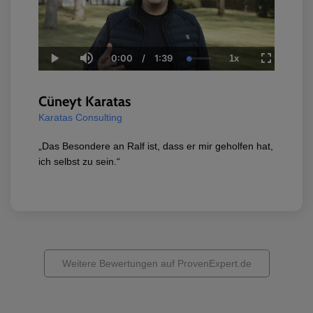
0:00
/
1:39
1x
Current
Duration
Loaded
:
Play
Mute
Playback
Fullscreen
Time
0.00%
Rate
Cüneyt Karatas
Karatas Consulting
„Das Besondere an Ralf ist, dass er mir geholfen hat,
ich selbst zu sein.“
Weitere Bewertungen auf ProvenExpert.de