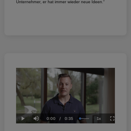
Unternehmer, er hat immer wieder neue Ideen.“
0:00
/
0:35
1x
Current
Duration
Loaded
:
Play
Mute
Playback
Fullscree
Time
100.00%
Rate