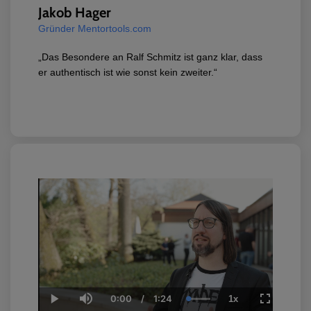
Jakob Hager
Gründer Mentortools.com
„Das Besondere an Ralf Schmitz ist ganz klar, dass
er authentisch ist wie sonst kein zweiter.“
0:00
/
1:24
1x
Current
Duration
Loaded
:
Play
Mute
Playback
Fullscreen